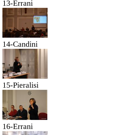
13-Errani
14-Candini
15-Pieralisi
16-Errani