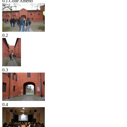
0.1.Colle Ameno
0.2
0.3
0.4