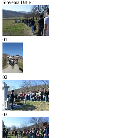
Slovenia.Ustje
01
02
03