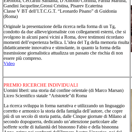
Eleonora, Ceccarini Samanta, D'Antonio Corinna, Farina Martina,
Gandini Jacqueline,Grossi Cristina, Pisarev Ecaterina
Classe V BT dell’I.T.C.G.T. “Leonardo Pisano” di Guidonia
(Roma)
Originale la presentazione della ricerca nella forma di un Tg,
condotto da due allieve/giornaliste con collegamenti esterni, che si
svolgono in alcuni paesi vicini a Roma, dove testimoni ricordano
momenti dell’esperienza bellica. L’idea del Tg della memoria risulta
didatticamente innovativa e stimolante, in quanto la forma della
trasmissione giornalistica attualizza un passato che rischia di non
essere più compreso.
Video
PREMIO RICERCHE INDIVIDUALI
Uomini liberi: una storia dal confine orientale (di Marco Marsan)
Liceo Scientifico statale “Aristotele”di Roma
La ricerca sviluppa in forma narrativa e utilizzando un linguaggio
corretto e armonico la storia della famiglia dell’autore, che copre
più di un secolo di storia patria, dalle Cinque giornate di Milano al
secondo dopoguerra, dedicando un’attenzione particolare alle
sofferte scelte di italianità del bisnonno Fabio e della bisnonna