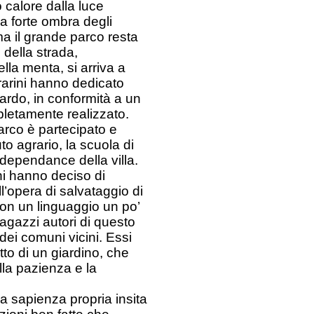
uo calore dalla luce
la forte ombra degli
 ma il grande parco resta
 della strada,
lla menta, si arriva a
rrarini hanno dedicato
rdo, in conformità a un
pletamente realizzato.
parco è partecipato e
to agrario, la scuola di
a dependance della villa.
ni hanno deciso di
l’opera di salvataggio di
con un linguaggio un po’
 ragazzi autori di questo
 dei comuni vicini. Essi
to di un giardino, che
lla pazienza e la
lla sapienza propria insita