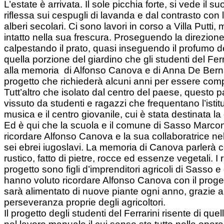
L’estate è arrivata. Il sole picchia forte, si vede il s
riflessa sui cespugli di lavanda e dal contrasto con 
alberi secolari. Ci sono lavori in corso a Villa Putti,
intatto nella sua frescura. Proseguendo la direzione
calpestando il prato, quasi inseguendo il profumo de
quella porzione del giardino che gli studenti del Fe
alla memoria di Alfonso Canova e di Anna De Berna
progetto che richiederà alcuni anni per essere com
Tutt’altro che isolato dal centro del paese, questo 
vissuto da studenti e ragazzi che frequentano l’istitu
musica e il centro giovanile, cui è stata destinata l
Ed è qui che la scuola e il comune di Sasso Marco
ricordare Alfonso Canova e la sua collaboratrice nel
sei ebrei iugoslavi. La memoria di Canova parlerà 
rustico, fatto di pietre, rocce ed essenze vegetali. I
progetto sono figli d’imprenditori agricoli di Sasso e
hanno voluto ricordare Alfonso Canova con il proget
sarà alimentato di nuove piante ogni anno, grazie a
perseveranza proprie degli agricoltori.
Il progetto degli studenti del Ferrarini risente di que