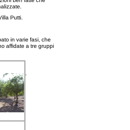
zioni ben fatte che
alizzate.
illa Putti.
ato in varie fasi, che
o affidate a tre gruppi
.