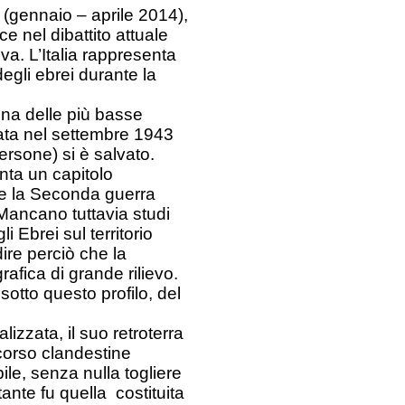
a (gennaio – aprile 2014),
 nel dibattito attuale
a. L’Italia rappresenta
egli ebrei durante la
una delle più basse
ata nel settembre 1943
ersone) si è salvato.
enta un capitolo
nte la Seconda guerra
 Mancano tuttavia studi
i Ebrei sul territorio
dire perciò che la
afica di grande rilievo.
sotto questo profilo, del
zzata, il suo retroterra
ccorso clandestine
ile, senza nulla togliere
tante fu quella costituita