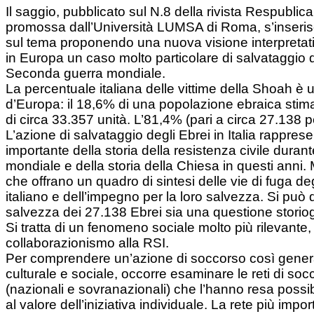
Il saggio, pubblicato sul N.8 della rivista Respublic
promossa dall’Università LUMSA di Roma, s’inserisce
sul tema proponendo una nuova visione interpretativ
in Europa un caso molto particolare di salvataggio d
Seconda guerra mondiale.
La percentuale italiana delle vittime della Shoah è 
d’Europa: il 18,6% di una popolazione ebraica stim
di circa 33.357 unità. L’81,4% (pari a circa 27.138 p
L’azione di salvataggio degli Ebrei in Italia rappres
importante della storia della resistenza civile dura
mondiale e della storia della Chiesa in questi anni.
che offrano un quadro di sintesi delle vie di fuga degl
italiano e dell’impegno per la loro salvezza. Si può 
salvezza dei 27.138 Ebrei sia una questione storiogr
Si tratta di un fenomeno sociale molto più rilevante, 
collaborazionismo alla RSI.
Per comprendere un’azione di soccorso così generali
culturale e sociale, occorre esaminare le reti di so
(nazionali e sovranazionali) che l’hanno resa possib
al valore dell’iniziativa individuale. La rete più impor