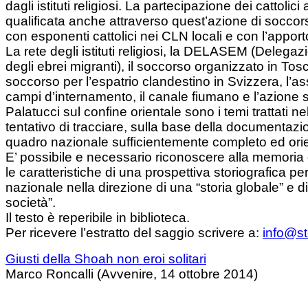
dagli istituti religiosi. La partecipazione dei cattolici
qualificata anche attraverso quest’azione di soccor
con esponenti cattolici nei CLN locali e con l’appor
La rete degli istituti religiosi, la DELASEM (Delegaz
degli ebrei migranti), il soccorso organizzato in Tosca
soccorso per l’espatrio clandestino in Svizzera, l’a
campi d’internamento, il canale fiumano e l’azione 
Palatucci sul confine orientale sono i temi trattati n
tentativo di tracciare, sulla base della documentazio
quadro nazionale sufficientemente completo ed orie
E’ possibile e necessario riconoscere alla memoria d
le caratteristiche di una prospettiva storiografica per
nazionale nella direzione di una “storia globale” e di
società”.
Il testo è reperibile in biblioteca.
Per ricevere l’estratto del saggio scrivere a:
info@s
Giusti della Shoah non eroi solitari
Marco Roncalli (Avvenire, 14 ottobre 2014)