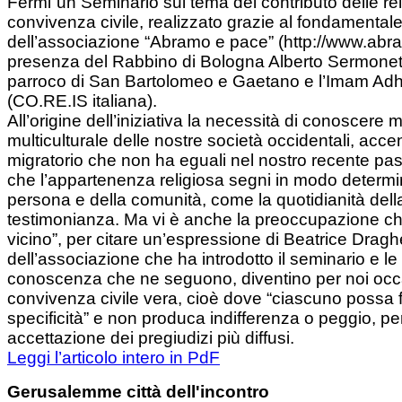
Fermi”un Seminario sul tema del contributo delle rel
convivenza civile, realizzato grazie al fondamental
dell’associazione “Abramo e pace” (http://www.abr
presenza del Rabbino di Bologna Alberto Sermonet
parroco di San Bartolomeo e Gaetano e l’Imam Ad
(CO.RE.IS italiana).
All’origine dell’iniziativa la necessità di conoscere me
multiculturale delle nostre società occidentali, ac
migratorio che non ha eguali nel nostro recente pa
che l’appartenenza religiosa segni in modo determin
persona e della comunità, come la quotidianità dell
testimonianza. Ma vi è anche la preoccupazione che
vicino”, per citare un’espressione di Beatrice Draghe
dell’associazione che ha introdotto il seminario e 
conoscenza che ne seguono, diventino per noi occ
convivenza civile vera, cioè dove “ciascuno possa fi
specificità” e non produca indifferenza o peggio, p
accettazione dei pregiudizi più diffusi.
Leggi l’articolo intero in PdF
Gerusalemme città dell'incontro