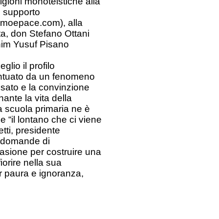
igioni monoteistiche alla
e supporto
amoepace.com), alla
a, don Stefano Ottani
him Yusuf Pisano
glio il profilo
centuato da un fenomeno
ssato e la convinzione
ante la vita della
a scuola primaria ne è
 “il lontano che ci viene
tti, presidente
le domande di
asione per costruire una
orire nella sua
er paura e ignoranza,